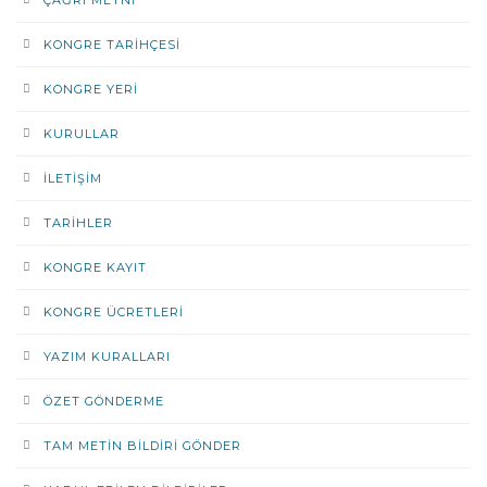
ÇAĞRI METNI
KONGRE TARIHÇESI
KONGRE YERI
KURULLAR
İLETIŞIM
TARIHLER
KONGRE KAYIT
KONGRE ÜCRETLERI
YAZIM KURALLARI
ÖZET GÖNDERME
TAM METIN BILDIRI GÖNDER